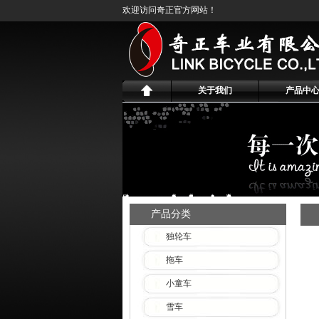
欢迎访问奇正官方网站！
关于我们
产品中
产品分类
独轮车
拖车
小童车
雪车