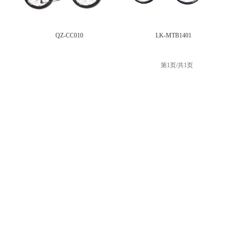
QZ-CC010
LK-MTB1401
第1页/共1页