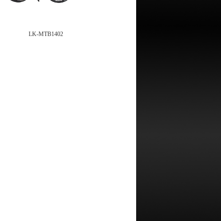
LK-MTB1402