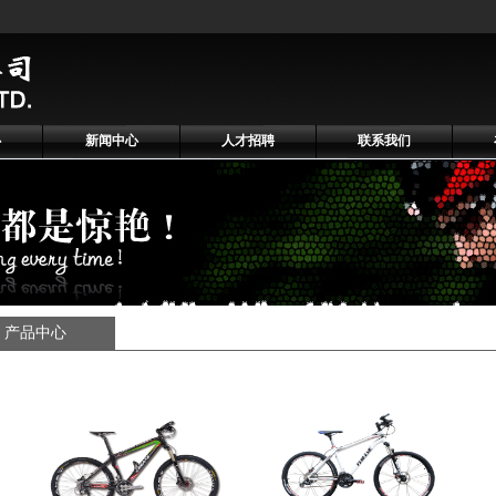
心
新闻中心
人才招聘
联系我们
产品中心